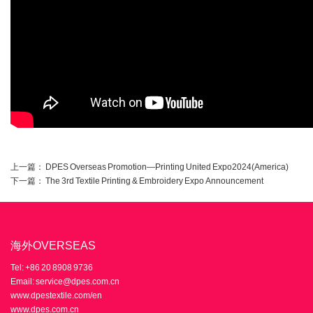
上一篇：
DPES Overseas Promotion—Printing United Expo2024(America)
下一篇：
The 3rd Textile Printing & Embroidery Expo Announcement
海外OVERSEAS
Tel: +86 20 8908 9736
Email: service@dpes.com.cn
www.dpestextile.com/en
www.dpes.com.cn